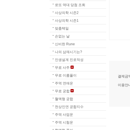
로또 역대 당첨 조회
사상의학 시즌2
사상의학 시즌1
맞춤택일
손없는 날
신비한 Rune
나의 삼재시기는?
인생설계 진로적성
무료 사주
무료 이름풀이
결제금액
주역 연애운
이용안내
무료 궁합
혈액형 궁합
천상인연 궁합지수
주역 사업운
주역 시험운