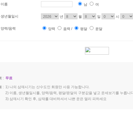
이름
남
여
생년월일시
년
월
일
시
양력/음력
양력
음력
/
평달
윤달
 :
무료
 :
1) 나의 삼재시기는 산수도인 회원만 사용 가능합니다.
2) 이름, 생년월일시를, 양력/음력, 평달/윤달의 구분값을 넣고 운세보기를 누릅니다
3) 삼재시기 확인 후, 삼재를 대비하셔서 나쁜 운은 멀리 피하세요