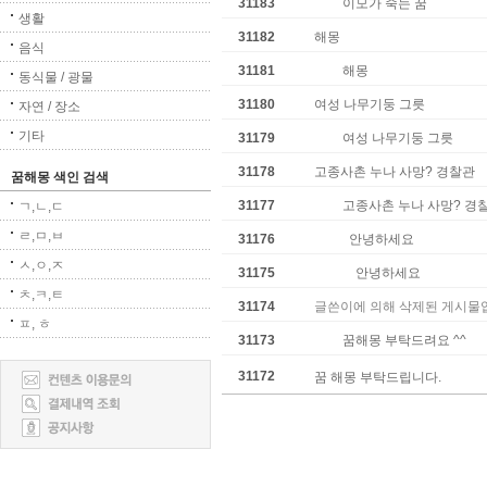
31183
이모가 죽는 꿈
생활
31182
해몽
음식
31181
해몽
동식물 / 광물
31180
여성 나무기둥 그릇
자연 / 장소
기타
31179
여성 나무기둥 그릇
31178
고종사촌 누나 사망? 경찰관
꿈해몽 색인 검색
31177
고종사촌 누나 사망? 경
ㄱ,ㄴ,ㄷ
ㄹ,ㅁ,ㅂ
31176
안녕하세요
ㅅ,ㅇ,ㅈ
31175
안녕하세요
ㅊ,ㅋ,ㅌ
31174
글쓴이에 의해 삭제된 게시물
ㅍ, ㅎ
31173
꿈해몽 부탁드려요 ^^
31172
꿈 해몽 부탁드립니다.