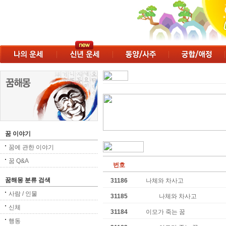
꿈 이야기
꿈에 관한 이야기
꿈 Q&A
번호
꿈해몽 분류 검색
31186
나체와 차사고
사람 / 인물
31185
나체와 차사고
신체
31184
이모가 죽는 꿈
행동