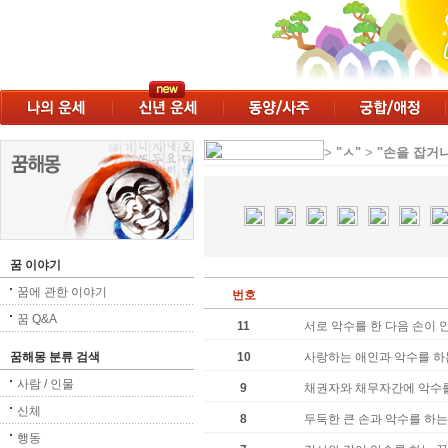
>
"ㅅ"
>
"손을 잡거
꿈 이야기
꿈에 관한 이야기
번호
꿈 Q&A
11
서로 악수를 한 다음 손이 
꿈해몽 분류 검색
10
사랑하는 애인과 악수를 하
사람 / 인물
9
채권자와 채무자간에 악수를
신체
8
두둑한 큰 손과 악수를 하는
행동