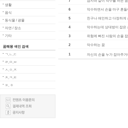
7
검사와 같이 악수를 하는 꿈
생활
6
악수하면서 손을 마구 흔들
음식
5
친구나 애인하고 다정하게 
동식물 / 광물
4
악수하는데 상대방이 잡은 
자연 / 장소
기타
3
위험에 빠진 사람의 손을 
2
악수하는 꿈
꿈해몽 색인 검색
ㄱ,ㄴ,ㄷ
1
자신의 손을 누가 잡아주거
ㄹ,ㅁ,ㅂ
ㅅ,ㅇ,ㅈ
ㅊ,ㅋ,ㅌ
ㅍ, ㅎ