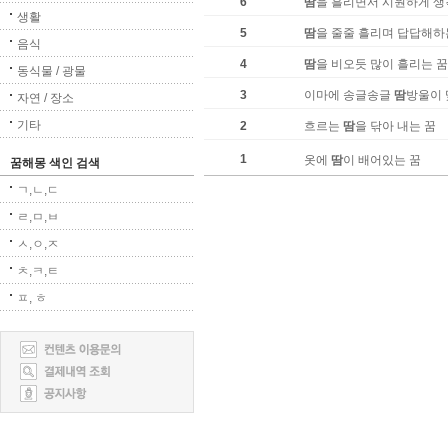
6
땀
을 흘리면서 시원하게 생
생활
5
땀
을 줄줄 흘리며 답답해하
음식
4
땀
을 비오듯 많이 흘리는 꿈
동식물 / 광물
3
이마에 송글송글
땀
방울이 
자연 / 장소
기타
2
흐르는
땀
을 닦아 내는 꿈
1
옷에
땀
이 배어있는 꿈
꿈해몽 색인 검색
ㄱ,ㄴ,ㄷ
ㄹ,ㅁ,ㅂ
ㅅ,ㅇ,ㅈ
ㅊ,ㅋ,ㅌ
ㅍ, ㅎ