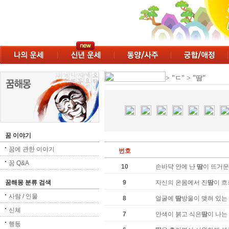
>
"ㄷ"
>
"땀"
꿈 이야기
꿈에 관한 이야기
번호
꿈 Q&A
10
손바닥 안에 난
땀
이 뜨거운
꿈해몽 분류 검색
9
자신의 온몸에서 진
땀
이 흐
사람 / 인물
8
얼굴에
땀
방울이 맺혀 있는
신체
7
안색이 붉고 식은
땀
이 나는
행동