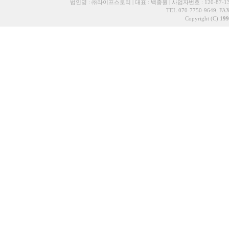
법인명 : ㈜라이프스토리 | 대표 : 백종원 | 사업자번호 : 120-87-13
TEL.070-7750-9649, FAX
Copyright (C)
199