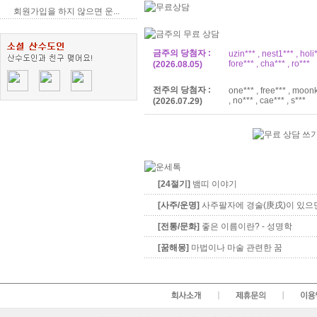
회원가입을 하지 않으면 운...
금주의 당첨자 :
uzin*** , nest1*** , holi*
fore*** , cha*** , ro***
(2026.08.05)
전주의 당첨자 :
one*** , free*** , moon
, no*** , cae*** , s***
(2026.07.29)
[24절기]
뱀띠 이야기
[사주/운명]
사주팔자에 경술(庚戌)이 있으
[전통/문화]
좋은 이름이란? - 성명학
[꿈해몽]
마법이나 마술 관련한 꿈